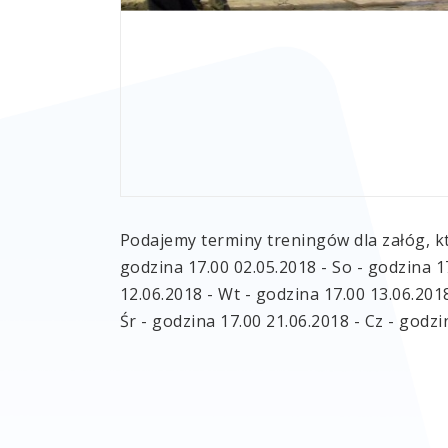
Podajemy terminy treningów dla załóg, któ
godzina 17.00 02.05.2018 - So - godzina 1
12.06.2018 - Wt - godzina 17.00 13.06.2018
Śr - godzina 17.00 21.06.2018 - Cz - godzi