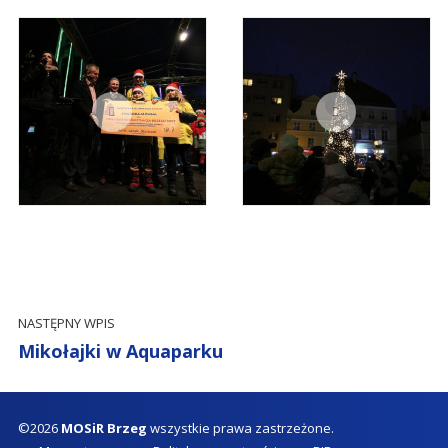
NASTĘPNY WPIS
Mikołajki w Aquaparku
©2026
MOSiR Brzeg
wszystkie prawa zastrzeżone.