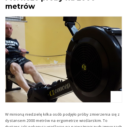
metrów
W minioną niedzielę kilka osób podjęło próby zmierzenia się z
dystansem 2000 metrów na ergometrze wioślarskim. To
dystans jaki pokonują wioślarze na najważniejszych imprezach