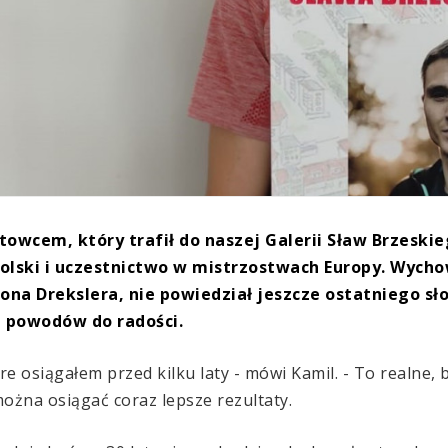
towcem, który trafił do naszej Galerii Sław Brzeski
olski i uczestnictwo w mistrzostwach Europy. Wych
ona Drekslera, nie powiedział jeszcze ostatniego sło
u powodów do radości.
re osiągałem przed kilku laty - mówi Kamil. - To realne,
ożna osiągać coraz lepsze rezultaty.