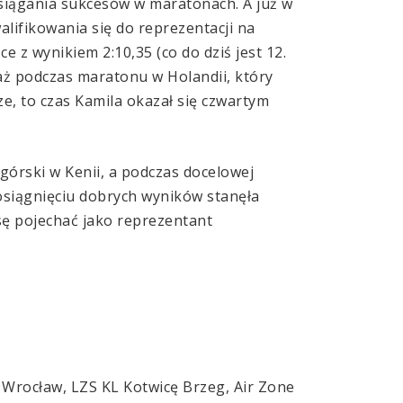
osiągania sukcesów w maratonach. A już w
lifikowania się do reprezentacji na
 z wynikiem 2:10,35 (co do dziś jest 12.
waż podczas maratonu w Holandii, który
e, to czas Kamila okazał się czwartym
órski w Kenii, a podczas docelowej
 osiągnięciu dobrych wyników stanęła
sę pojechać jako reprezentant
rocław, LZS KL Kotwicę Brzeg, Air Zone