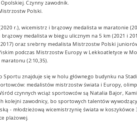
 Opolskiej. Czynny zawodnik.
istrzostw Polski.
(2020 r.), wicemistrz i brązowy medalista w maratonie (2
i brązowy medalista w biegu ulicznym na 5 km (2021 i 20
2017) oraz srebrny medalista Mistrzostw Polski juniorów
ńskim podczas Mistrzostw Europy w Lekkoatletyce w Mon
 maratonu (2:10,35).
o Sportu znajduje się w holu głównego budynku na Stadio
sportowców: medalistów mistrzostw świata i Europy, oli
Wśród czynnych wciąż sportowców są Natalia Bajor, Kamil
ch kolejni zawodnicy, bo sportowych talentów wywodzącyc
ską - młodzieżową wicemistrzynię świata w koszykówce 
e plażowej.