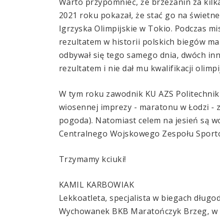
Warto przypomnieć, że brzeżanin za kilk
2021 roku pokazał, że stać go na świetne
Igrzyska Olimpijskie w Tokio. Podczas mis
rezultatem w historii polskich biegów ma
odbywał się tego samego dnia, dwóch inny
rezultatem i nie dał mu kwalifikacji olimpij
W tym roku zawodnik KU AZS Politechniki
wiosennej imprezy - maratonu w Łodzi - z
pogoda). Natomiast celem na jesień są w
Centralnego Wojskowego Zespołu Sport
Trzymamy kciuki!
KAMIL KARBOWIAK
Lekkoatleta, specjalista w biegach dług
Wychowanek BKB Maratończyk Brzeg, w sw