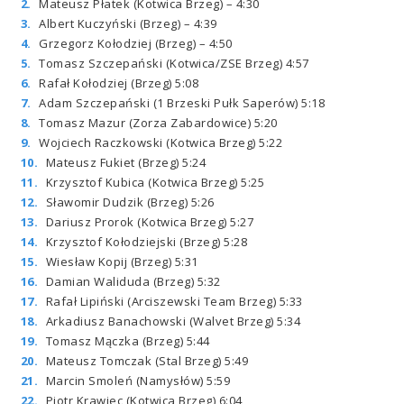
Mateusz Płatek (Kotwica Brzeg) – 4:30
Albert Kuczyński (Brzeg) – 4:39
Grzegorz Kołodziej (Brzeg) – 4:50
Tomasz Szczepański (Kotwica/ZSE Brzeg) 4:57
Rafał Kołodziej (Brzeg) 5:08
Adam Szczepański (1 Brzeski Pułk Saperów) 5:18
Tomasz Mazur (Zorza Zabardowice) 5:20
Wojciech Raczkowski (Kotwica Brzeg) 5:22
Mateusz Fukiet (Brzeg) 5:24
Krzysztof Kubica (Kotwica Brzeg) 5:25
Sławomir Dudzik (Brzeg) 5:26
Dariusz Prorok (Kotwica Brzeg) 5:27
Krzysztof Kołodziejski (Brzeg) 5:28
Wiesław Kopij (Brzeg) 5:31
Damian Waliduda (Brzeg) 5:32
Rafał Lipiński (Arciszewski Team Brzeg) 5:33
Arkadiusz Banachowski (Walvet Brzeg) 5:34
Tomasz Mączka (Brzeg) 5:44
Mateusz Tomczak (Stal Brzeg) 5:49
Marcin Smoleń (Namysłów) 5:59
Piotr Krawiec (Kotwica Brzeg) 6:04