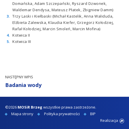
Domańska, Adam Szczepański, Ryszard Dzwonek,
Waldemar Dendysa, Mateusz Płatek, Zbigniew Damm)
Trzy Laski i Kiełbaski (Michał Kastelik, Anna Waliduda,
Elżbieta Zalewska, Klaudia Kiefer, Grzegorz Kołodziej,
Rafał Kołodziej, Marcin Smoleń, Marcin Mofina)
Kotwica II
Kotwica III
NASTĘPNY WPIS
Badania wody
©2026
MOSiR Brzeg
wszystkie prawa zastrzeżone.
Mapa strony
Polityka prywatności
BIP
Realizacja