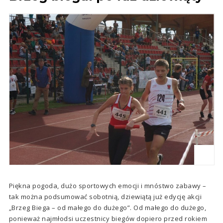
Piękna pogoda, dużo sportowych emocji i mnóstwo zabawy –
tak można podsumować sobotnią, dziewiątą już edycję akcji
„Brzeg Biega – od małego do dużego”. Od małego do dużego,
ponieważ najmłodsi uczestnicy biegów dopiero przed rokiem