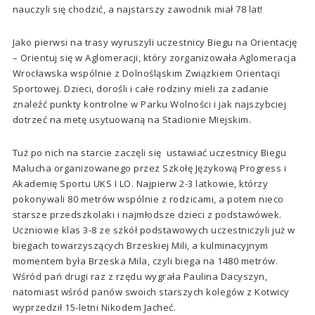
nauczyli się chodzić, a najstarszy zawodnik miał 78 lat!
Jako pierwsi na trasy wyruszyli uczestnicy Biegu na Orientację
– Orientuj się w Aglomeracji, który zorganizowała Aglomeracja
Wrocławska wspólnie z Dolnośląskim Związkiem Orientacji
Sportowej. Dzieci, dorośli i całe rodziny mieli za zadanie
znaleźć punkty kontrolne w Parku Wolności i jak najszybciej
dotrzeć na metę usytuowaną na Stadionie Miejskim.
Tuż po nich na starcie zaczęli się ustawiać uczestnicy Biegu
Malucha organizowanego przez Szkołę Językową Progress i
Akademię Sportu UKS I LO. Najpierw 2-3 latkowie, którzy
pokonywali 80 metrów wspólnie z rodzicami, a potem nieco
starsze przedszkolaki i najmłodsze dzieci z podstawówek.
Uczniowie klas 3-8 ze szkół podstawowych uczestniczyli już w
biegach towarzyszących Brzeskiej Mili, a kulminacyjnym
momentem była Brzeska Mila, czyli biega na 1480 metrów.
Wśród pań drugi raz z rzędu wygrała Paulina Dacyszyn,
natomiast wśród panów swoich starszych kolegów z Kotwicy
wyprzedził 15-letni Nikodem Jacheć.